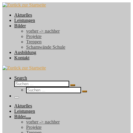
Zum
Inhalt
Aktuelles
springen
Leistungen
Bilder
vorher -> nachher
Projekte
Treppen
Schamwände Schule
Ausbildung
Kontakt
Search
Suche
Suchen …
Suche
Suchen …
Menü
Aktuelles
Leistungen
Bilder
vorher -> nachher
Projekte
Treppen