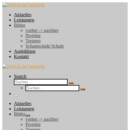
Zum
Inhalt
Aktuelles
springen
Leistungen
Bilder
vorher -> nachher
Projekte
Treppen
Schamwände Schule
Ausbildung
Kontakt
Search
Suche
Suchen …
Suche
Suchen …
Menü
Aktuelles
Leistungen
Bilder
vorher -> nachher
Projekte
Treppen