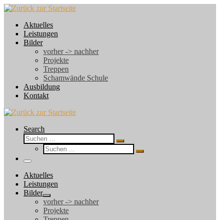
Zum
Inhalt
Aktuelles
springen
Leistungen
Bilder
vorher -> nachher
Projekte
Treppen
Schamwände Schule
Ausbildung
Kontakt
Search
Suche
Suchen …
Suche
Suchen …
Menü
Aktuelles
Leistungen
Bilder
vorher -> nachher
Projekte
Treppen