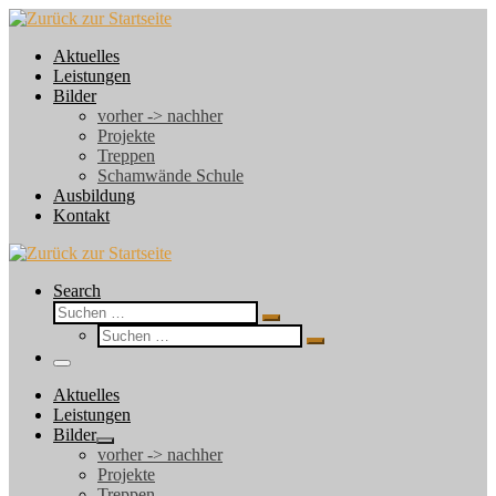
Zum
Inhalt
Aktuelles
springen
Leistungen
Bilder
vorher -> nachher
Projekte
Treppen
Schamwände Schule
Ausbildung
Kontakt
Search
Suche
Suchen …
Suche
Suchen …
Menü
Aktuelles
Leistungen
Bilder
vorher -> nachher
Projekte
Treppen