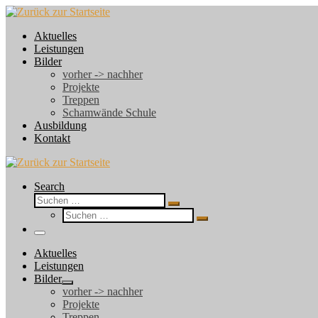
Zum
Inhalt
Aktuelles
springen
Leistungen
Bilder
vorher -> nachher
Projekte
Treppen
Schamwände Schule
Ausbildung
Kontakt
Search
Suche
Suchen …
Suche
Suchen …
Menü
Aktuelles
Leistungen
Bilder
vorher -> nachher
Projekte
Treppen